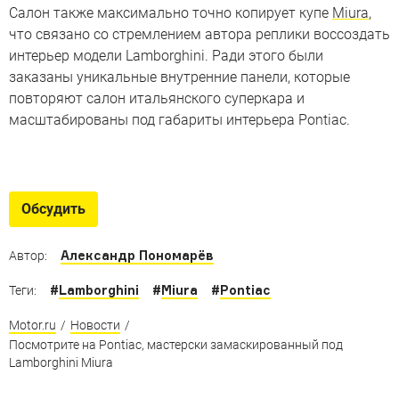
Салон также максимально точно копирует купе
Miura
,
что связано со стремлением автора реплики воссоздать
интерьер модели Lamborghini. Ради этого были
заказаны уникальные внутренние панели, которые
повторяют салон итальянского суперкара и
масштабированы под габариты интерьера Pontiac.
Величайшие машины Италии
10 итальянских автомобилей, ради которых можно
Обсудить
отдать все
Александр Пономарёв
Автор:
#
Lamborghini
#
Miura
#
Pontiac
Теги:
Motor.ru
/
Новости
/
Посмотрите на Pontiac, мастерски замаскированный под
Lamborghini Miura