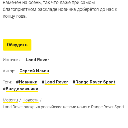
намечен на осень, так что даже при самом
благоприятном раскладе новинка доберётся до нас к
концу года.
Новый Range Rover Sport
Вседорожник третьего поколения получил двигатель
Обсудить
BMW, полноуправляемое шасси и «умные» фары
Land Rover
Источник:
Сергей Ильин
Автор:
#
Новинки
#
Land Rover
#
Range Rover Sport
Теги:
#
Внедорожники
Motor.ru
/
Новости
/
Land Rover раскрыл российские версии нового Range Rover Sport