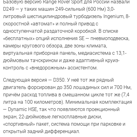
Базовую версию Range Rover Sport для России назвали
D249 — у таких машин 249-сильный (600 Нм) 3,0-
литровый шестицилиндровый турбодизель Ingenium, 8-
скоростной «автомат» и полный привод с
одноступенчатой раздаточной коробкой. В списке
«бесплатных» опций исполнения SE — пневмоподвеска,
камеры кругового обзора, две зоны климата,
виртуальная приборная панель, медиасистема с 13,1-
дюймовым тачскрином и даже адаптивный круиз-
контроль с «внедорожным» ассистентом.
Следующая версия — D350. У неё тот же рядный
двигатель форсирован до 350 лошадиных сил и 700 Нм,
причём расход топлива в смешанном цикле тот же (7,4
литра на 100 километров). Минимальная комплектация
— Dynamic HSE, так что появляются проекционный
экран, 22-дюймовые легкосплавные диски,
«спортивный» пакет, система помощи при парковке и
открытый задний дифференциал.