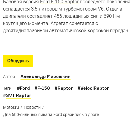
Базовая версия
Ford F-150 Raptor
последнего поколения
оснащается 3,5-литровым турбомотором V6. Отдача
двигателя составляет 456 лошадиных сил и 690 Нм
крутящего момента. Агрегат сочетается с
десятидиапазонной автоматической коробкой передач.
Крутейшие пикапы
Пикапы, которые подготовлены для жесточайшего
Обсудить
бездорожья
Александр Мирошкин
Автор:
#
Ford
#
F-150
#
Raptor
#
VelociRaptor
Теги:
#
SVT Raptor
Motor.ru
/
Новости
/
Два 600-сильных пикапа Ford сразились в дрэге