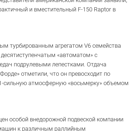
редставители американской компании заявили,
актичный и вместительный F-150 Raptor в
вым турбированным агрегатом V6 семейства
 десятиступенчатым «автоматом» с
едач подрулевыми лепестками. Отдача
 «Форде» отметили, что он превосходит по
1-сильную атмосферную «восьмерку» объемом
ащен особой внедорожной подвеской компании
 машин к различным раллийным