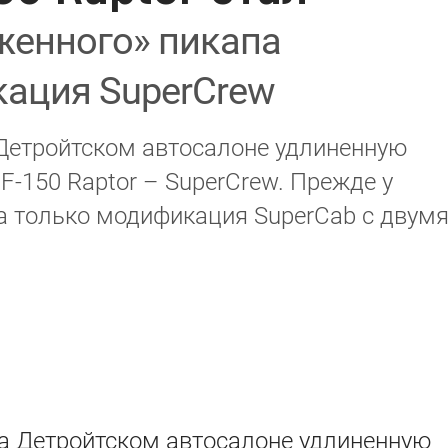
женного» пикапа
ация SuperCrew
 Детройтском автосалоне удлиненную
F-150 Raptor – SuperCrew. Прежде у
а только модификация SuperCab с двум
на Детройтском автосалоне удлиненную