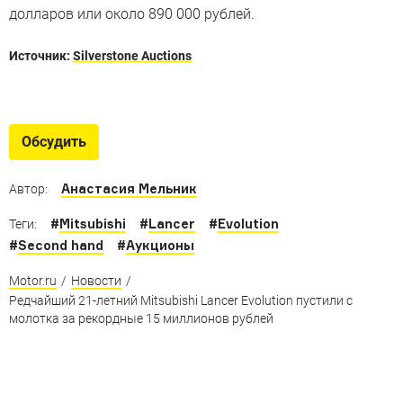
долларов или около 890 000 рублей.
Источник:
Silverstone Auctions
Крутые Mitsubishi
Ностальгический гид по спортивным автомобилям
Обсудить
Mitsubishi Motors
Анастасия Мельник
Автор:
#
Mitsubishi
#
Lancer
#
Evolution
Теги:
#
Second hand
#
Аукционы
Motor.ru
/
Новости
/
Редчайший 21-летний Mitsubishi Lancer Evolution пустили с
молотка за рекордные 15 миллионов рублей