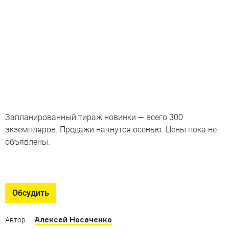
Запланированный тираж новинки — всего 300
экземпляров. Продажи начнутся осенью. Цены пока не
объявлены.
Когда «Лексус» становится
«Тойотой»
Обсудить
Под какими брендами «Лексусы», «Акуры» и
«Инфинити» продаются в Японии
Алексей Носаченко
Автор: