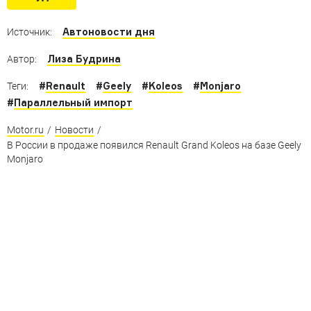
без «китайцев» и Lada
Автоновости дня
Источник:
Лиза Будрина
Автор:
#
Renault
#
Geely
#
Koleos
#
Monjaro
Теги:
#
Параллельный импорт
Motor.ru
/
Новости
/
В России в продаже появился Renault Grand Koleos на базе Geely
Monjaro