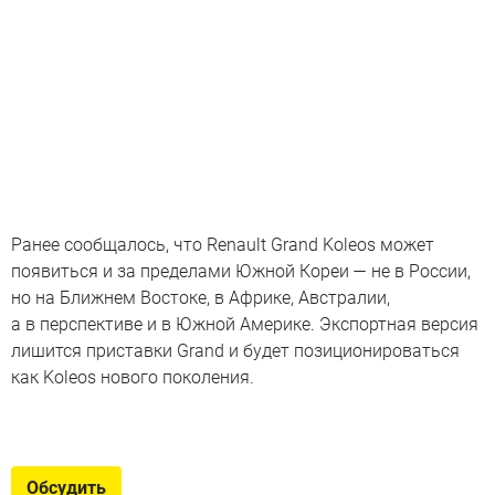
Ранее сообщалось, что Renault Grand Koleos может
появиться и за пределами Южной Кореи — не в России,
но на Ближнем Востоке, в Африке, Австралии,
а в перспективе и в Южной Америке. Экспортная версия
лишится приставки Grand и будет позиционироваться
как Koleos нового поколения.
«Серые» бестселлеры
Альтернативная статистика: российский авторынок
Обсудить