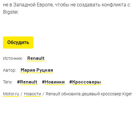
не в Западной Европе, чтобы не создавать конфликта с
Bigster.
Новые вседорожники – 2024
19 свежих SUV не из Китая. Ну, почти
Обсудить
Renault
Источник:
Мария Руцкая
Автор:
#
Renault
#
Новинки
#
Кроссоверы
Теги:
Motor.ru
/
Новости
/
Renault обновила дешевый кроссовер Kiger