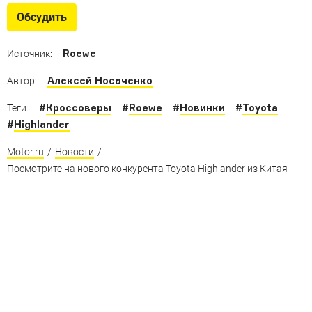
электрокары
Обсудить
«Зелёные» автомобили из КНР по цене моделей
АвтоВАЗа или даже дешевле
Roewe
Источник:
Алексей Носаченко
Автор:
#
Кроссоверы
#
Roewe
#
Новинки
#
Toyota
Теги:
#
Highlander
Motor.ru
/
Новости
/
Посмотрите на нового конкурента Toyota Highlander из Китая