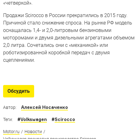
«четверкой».
Продажи Scirocco в России прекратились в 2015 году.
Причиной стало снижение спроса. На рынке РФ модель
оснащалась 1,4- и 2,0-литровым бензиновыми
моторомами и двумя дизельными агрегатами объемом
2,0 литра. Сочетались они с «механикой» или
роботизированной коробкой передач с двумя
сцеплениями.
Вернись, я все прощу!
Девять автомобилей, которые обязаны вернуться в
Обсудить
Россию вслед за Nissan Juke
Алексей Носаченко
Автор:
#
Volkswagen
#
Scirocco
Теги:
Motor.ru
/
Новости
/
Volkswagen прекратил производство Scirocco