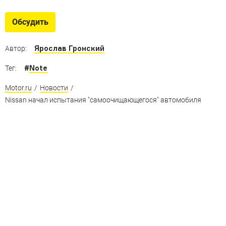
Обсудить
Ярослав Гронский
Автор:
#
Note
Тег:
Motor.ru
/
Новости
/
Nissan начал испытания "cамоочищающегося" автомобиля