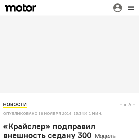
НОВОСТИ
a
A
ОПУБЛИКОВАНО
19 НОЯБРЯ 2014, 15:34
1
МИН.
«Крайслер» подправил
внешность седану 300
Модель