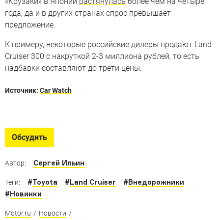
«Крузаки» в Японии
растянулась
более чем на четыре
года, да и в других странах спрос превышает
предложение.
К примеру, некоторые российские дилеры продают Land
Cruiser 300 с накруткой 2-3 миллиона рублей, то есть
надбавки составляют до трети цены.
Источник:
Car Watch
Что есть в мире вместо Land
Cruiser 300?
Обсудить
Большие внедорожники, которые (почему-то!) не
продаются на российском рынке
Сергей Ильин
Автор:
#
Toyota
#
Land Cruiser
#
Внедорожники
Теги:
#
Новинки
Motor.ru
/
Новости
/