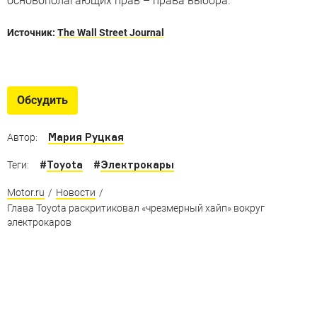
основополагающих прав – права выбора.
Источник:
The Wall Street Journal
Отвезу за 500
Электрические автомобили с самым большим
Обсудить
запасом хода
Мария Руцкая
Автор:
#
Toyota
#
Электрокары
Теги:
Motor.ru
/
Новости
/
Глава Toyota раскритиковал «чрезмерный хайп» вокруг
электрокаров