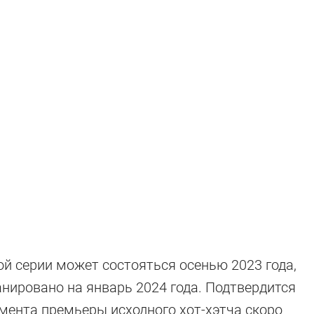
ой серии может состояться осенью 2023 года,
-хэтчи
нировано на январь 2024 года. Подтвердится
момента премьеры
исходного хот-хэтча
скоро