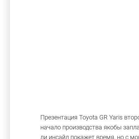
Презентация Toyota GR Yaris втор
Забытые хот
начало производства якобы запла
ли инсайд покажет время, но с 