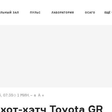
АЛЬНЫЙ ЗАЛ
ПУЛЬС
ЛАБОРАТОРИЯ
ОСАГО
ЕЩЁ
, 07:35
1
МИН.
a
A
от-хэтч Toyota GR