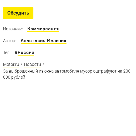
Эксклюзив на страже порядка
Необычные автомобили полиции, ГИБДД и других
Обсудить
спецслужб России
Коммерсантъ
Источник:
Анастасия Мельник
Автор:
#
Россия
Тег:
Motor.ru
/
Новости
/
За выброшенный из окна автомобиля мусор оштрафуют на 200
000 рублей