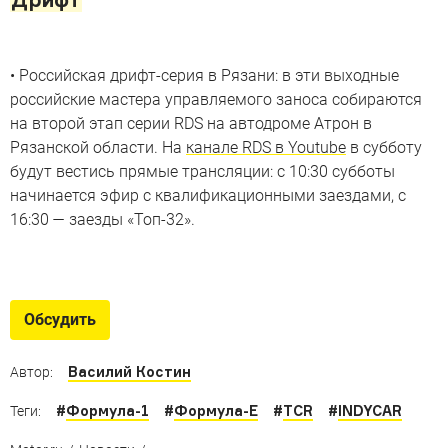
• Российская дрифт-серия в Рязани: в эти выходные
российские мастера управляемого заноса собираются
на второй этап серии RDS на автодроме Атрон в
Рязанской области. На
канале RDS в Youtube
в субботу
будут вестись прямые трансляции: с 10:30 субботы
начинается эфир с квалификационными заездами, с
16:30 — заезды «Топ-32».
Самые крутые участники гонки
Pikes Peak
Обсудить
Pikes Peak отмечает свое 101-летие, а мы
рассказываем про самых крутых участников в ее
Василий Костин
Автор:
истории
#
Формула-1
#
Формула-E
#
TCR
#
INDYCAR
Теги: