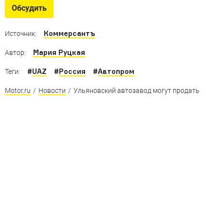
границей
Обсудить
Такими российские вездеходы мало кто видел:
электромоторы, турбонаддув, АКП, гоночные атрибуты
Коммерсантъ
Источник:
и открытый верх
Мария Руцкая
Автор:
#
UAZ
#
Россия
#
Автопром
Теги:
Motor.ru
/
Новости
/
Ульяновский автозавод могут продать