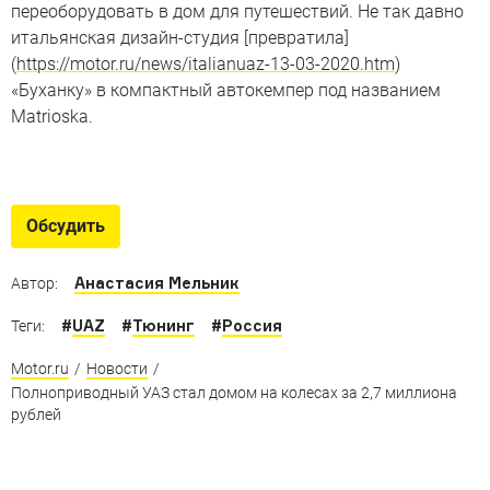
переоборудовать в дом для путешествий. Не так давно
итальянская дизайн-студия [превратила]
(
https://motor.ru/news/italianuaz-13-03-2020.htm
)
«Буханку» в компактный автокемпер под названием
Matrioska.
Супер-УАЗы
Смелые проекты на базе машин Ульяновского
Обсудить
автозавода
Анастасия Мельник
Автор:
#
UAZ
#
Тюнинг
#
Россия
Теги:
Motor.ru
/
Новости
/
Полноприводный УАЗ стал домом на колесах за 2,7 миллиона
рублей