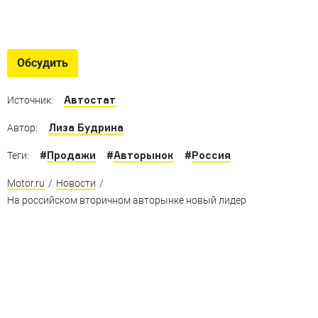
Спортивные Лады
Как бы выглядели «горячие» версии Lada Urban, XRAY
Обсудить
или Kalina универсал?
Автостат
Источник:
Лиза Будрина
Автор:
#
Продажи
#
Авторынок
#
Россия
Теги:
Motor.ru
/
Новости
/
На российском вторичном авторынке новый лидер