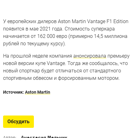
У европейских дилеров Aston Martin Vantage F1 Edition
появится в мае 2021 года. Стоимость суперкара
начинается от 162 000 евро (примерно 14,5 миллиона
рублей по текущему курсу).
На прошлой неделе компания
анонсировала
премьеру
новой версии купе Vantage. Тогда же сообщалось, что
новый спорткар будет отличаться от стандартного
спортивным обвесом и форсированным мотором.
Источник:
Aston Martin
Всё о кроссовере Aston Martin
Как DBX собирается конкурировать с Cayenne и
Обсудить
Bentayga
Анастасия Мельник
Автор: