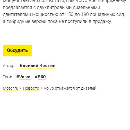
мощностью 390 сил. Кстати, сам Volvo V60 по-прежнему
предлагается с двухлитровыми дизельными
двигателями мощностью от 150 до 190 лошадиных сил,
а гибридные версии пока не поступили в продажу.
Культовые машины Швеции
И в нашем списке – не только Volvo и Saab
Обсудить
Василий Костин
Автор:
#
Volvo
#
S60
Теги:
Motor.ru
/
Новости
/
Volvo откажется от дизелей