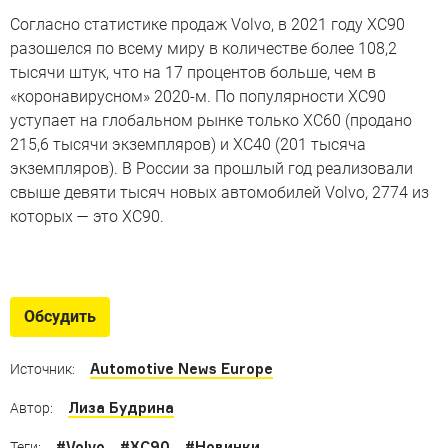
Согласно статистике продаж Volvo, в 2021 году XC90
разошелся по всему миру в количестве более 108,2
тысячи штук, что на 17 процентов больше, чем в
«коронавирусном» 2020-м. По популярности XC90
уступает на глобальном рынке только XC60 (продано
215,6 тысячи экземпляров) и ХС40 (201 тысяча
экземпляров). В России за прошлый год реализовали
свыше девяти тысяч новых автомобилей Volvo, 2774 из
которых — это XC90.
13 быстрейших машин для
большой семьи
Обсудить
Больше десятка вариантов разом поссориться
со всеми
Automotive News Europe
Источник:
Лиза Будрина
Автор:
#
Volvo
#
XC90
#
Новинки
Теги: