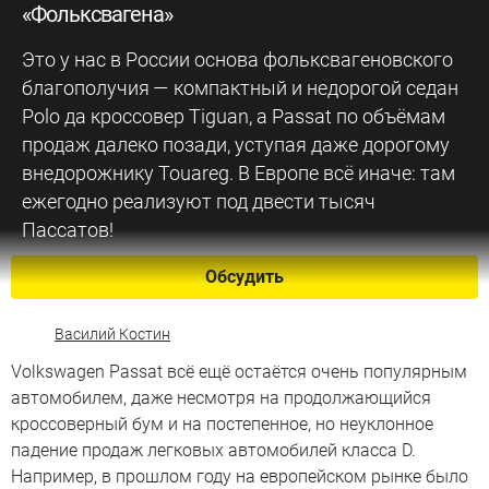
«Фольксвагена»
Это у нас в России основа фольксвагеновского
благополучия — компактный и недорогой седан
Polo да кроссовер Tiguan, а Passat по объёмам
продаж далеко позади, уступая даже дорогому
внедорожнику Touareg. В Европе всё иначе: там
ежегодно реализуют под двести тысяч
Пассатов!
Обсудить
Василий Костин
Volkswagen Passat всё ещё остаётся очень популярным
автомобилем, даже несмотря на продолжающийся
кроссоверный бум и на постепенное, но неуклонное
падение продаж легковых автомобилей класса D.
Например, в прошлом году на европейском рынке было