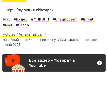
Редакция «Мотора»
Автор:
#
Видео
#
МНКВНП
#
Спецпроект
#
Infiniti
Теги:
#
Q60
#
Green
Motor.ru
/
Читальный зал
/
Новейший истребитель России Су-30СМ и 400-сильное купе
Infiniti Q60S
Все видео «Мотора» в
YouTube