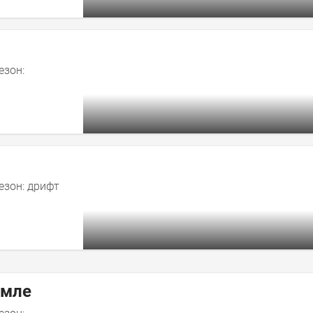
езон:
езон: дрифт
емле