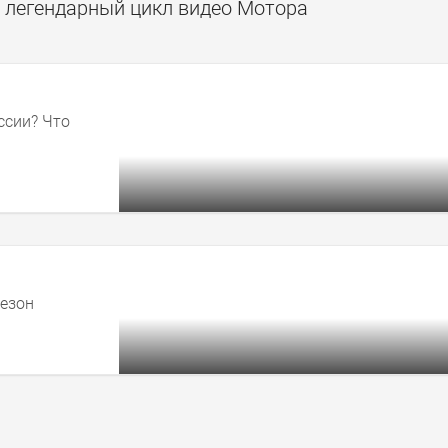
 легендарный цикл видео Мотора
пециальный выпуск
ссии? Что
сезон