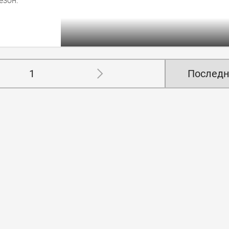
езон:
1
Последн