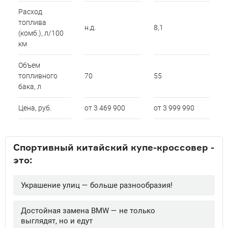
Расход
топлива
н.д.
8,1
(комб.), л/100
км
Объем
топливного
70
55
бака, л
Цена, руб.
от 3 469 900
от 3 999 990