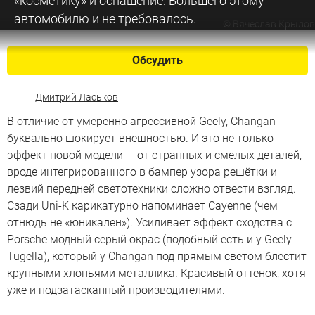
«косметику» и оснащение. Большего этому
автомобилю и не требовалось.
©
Вячеслав Крылов
Обсудить
Дмитрий Ласьков
В отличие от умеренно агрессивной Geely, Changan
буквально шокирует внешностью. И это не только
эффект новой модели — от странных и смелых деталей,
вроде интегрированного в бампер узора решётки и
лезвий передней светотехники сложно отвести взгляд.
Сзади Uni-K карикатурно напоминает Cayenne (чем
отнюдь не «юникален»). Усиливает эффект сходства c
Porsche модный серый окрас (подобный есть и у Geely
Tugella), который у Changan под прямым светом блестит
крупными хлопьями металлика. Красивый оттенок, хотя
уже и подзатасканный производителями.