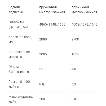
Задняя
пружинная
пружинная
подвеска
многорычажная
многорычажная
Габариты
4865х1948х1695
4605х1878х1643
(ДхШхВ), мм
Колесная база,
2890
2700
мм
Снаряженная
2005
1815
масса, кг
Объем
351
446
багажника, л
Разгон 0–100
н.д.
6,9
км/ч, с
Макс. скорость,
200
210
км/ч