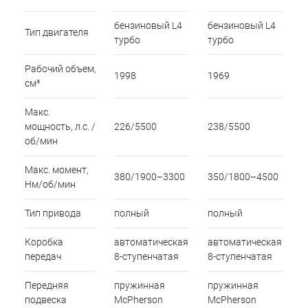
бензиновый L4
бензиновый L4
Тип двигателя
турбо
турбо
Рабочий объем,
1998
1969
см³
Макс.
мощность, л.с. /
226/5500
238/5500
об/мин
Макс. момент,
380/1900–3300
350/1800–4500
Нм/об/мин
Тип привода
полный
полный
Коробка
автоматическая
автоматическая
передач
8-ступенчатая
8-ступенчатая
Передняя
пружинная
пружинная
подвеска
McPherson
McPherson