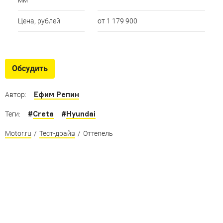
мм
Цена, рублей
от 1 179 900
Обсудить
Ефим Репин
Автор:
#
Creta
#
Hyundai
Теги:
Motor.ru
/
Тест-драйв
/
Оттепель