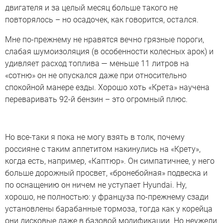
двигателя и за целый месяц больше такого не
повторялось – но осадочек, как говорится, остался.
Мне по-прежнему не нравятся вечно грязные пороги,
слабая шумоизоляция (в особенности колесных арок) и
удивляет расход топлива — меньше 11 литров на
«сотню» он не опускался даже при относительно
спокойной манере езды. Хорошо хоть «Крета» научена
переваривать 92-й бензин – это огромный плюс.
Но все-таки я пока не могу взять в толк, почему
россияне с таким аппетитом накинулись на «Крету»,
когда есть, например, «Каптюр». Он симпатичнее, у него
больше дорожный просвет, «бронебойная» подвеска и
по оснащению он ничем не уступает Hyundai. Ну,
хорошо, не полностью: у француза по-прежнему сзади
установлены барабанные тормоза, тогда как у корейца
они дисковые даже в базовой модификации. Но неужели