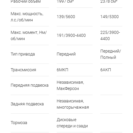
Рабочий объем
1997 см³
2378 см³
Макс. мощность,
139/5600
149/5300
л.с./об/мин
Макс. момент, Нм/
225/3900-
191/3900-4400
об/мин
4400
Передний/
Тип привода
Передний
Полный
Трансмиссия
6МКП
6АКП
Независимая,
Передняя подвеска
МакФерсон
Независимая,
Задняя подвеска
многорычажная
Дисковые
Тормоза
спереди и сзади