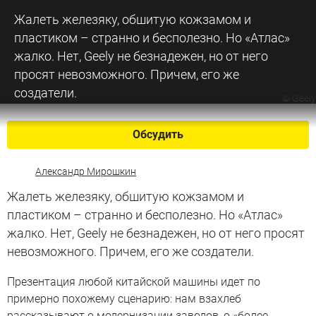
Жалеть железяку, обшитую кожзамом и
пластиком – странно и бесполезно. Но «Атлас»
жалко. Нет, Geely не безнадежен, но от него
просят невозможного. Причем, его же
создатели.
©
Geely
Обсудить
Александр Мирошкин
Жалеть железяку, обшитую кожзамом и
пластиком – странно и бесполезно. Но «Атлас»
жалко. Нет, Geely не безнадежен, но от него просят
невозможного. Причем, его же создатели.
Презентация любой китайской машины идет по
примерно похожему сценарию: нам взахлеб
рассказывают о модернизации заводов, о «более