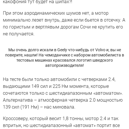
какофония тут будет на шипах?!
При этом аэродинамических шумов нет, а мотор
минимально лезет внутрь, даже если бьется в отсечку. А
по гористым и вертлявым дорогам Сочи не крутить его
не получается.
Мы очень долго искали в Geely что-нибудь от Volvo и, вы не
поверите, нашли! На чемоданчике с набором автомобилиста в
тестовых машинах красовался логотип шведского
автопроизводителя!
На тесте были только автомобили с четверками 2.4,
выдающими 149 сил и 225 Нм момента, которые
сочетаются только с шестидиапазонным «автоматом».
Альтернатива – атмосферная четверка 2.0 мощностью
139 сил (191 Нм) – нас миновала.
Кроссоверу, который весит 1,8 тонны, мотор 2.4 и так
впритык, но шестидиапазонный «автомат» портит все