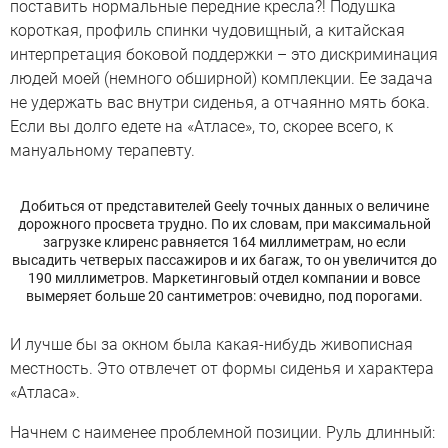
поставить нормальные передние кресла?! Подушка
короткая, профиль спинки чудовищный, а китайская
интерпретация боковой поддержки – это дискриминация
людей моей (немного обширной) комплекции. Ее задача
не удержать вас внутри сиденья, а отчаянно мять бока.
Если вы долго едете на «Атласе», то, скорее всего, к
мануальному терапевту.
Добиться от представителей Geely точных данных о величине
дорожного просвета трудно. По их словам, при максимальной
загрузке клиренс равняется 164 миллиметрам, но если
высадить четверых пассажиров и их багаж, то он увеличится до
190 миллиметров. Маркетинговый отдел компании и вовсе
вымеряет больше 20 сантиметров: очевидно, под порогами.
И лучше бы за окном была какая-нибудь живописная
местность. Это отвлечет от формы сиденья и характера
«Атласа».
Начнем с наименее проблемной позиции. Руль длинный: