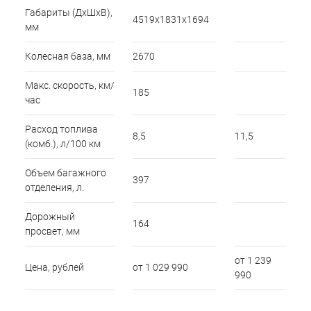
Габариты (ДхШхВ),
4519х1831х1694
мм
Колесная база, мм
2670
Макс. скорость, км/
185
час
Расход топлива
8,5
11,5
(комб.), л/100 км
Объем багажного
397
отделения, л.
Дорожный
164
просвет, мм
от 1 239
Цена, рублей
от 1 029 990
990