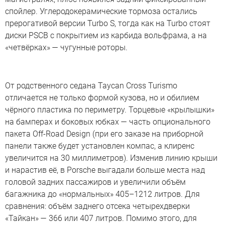
спойлер. Углеродокерамические тормоза остались
прерогативой версии Turbo S, тогда как на Turbo стоят
диски PSCB с покрытием из карбида вольфрама, а на
«четвёрках» — чугунные роторы.
От родственного седана Taycan Cross Turismo
отличается не только формой кузова, но и обилием
чёрного пластика по периметру. Торцевые «крылышки»
на бамперах и боковых юбках — часть опционального
пакета Off-Road Design (при его заказе на приборной
панели также будет установлен компас, а клиренс
увеличится на 30 миллиметров). Изменив линию крыши
и нарастив её, в Porsche выгадали больше места над
головой задних пассажиров и увеличили объём
багажника до «нормальных» 405–1212 литров. Для
сравнения: объём заднего отсека четырехдверки
«Тайкан» — 366 или 407 литров. Помимо этого, для