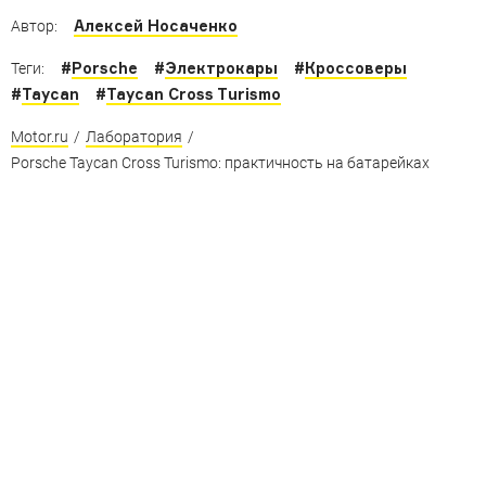
Алексей Носаченко
Автор:
#
Porsche
#
Электрокары
#
Кроссоверы
Теги:
#
Taycan
#
Taycan Cross Turismo
Motor.ru
/
Лаборатория
/
Porsche Taycan Cross Turismo: практичность на батарейках