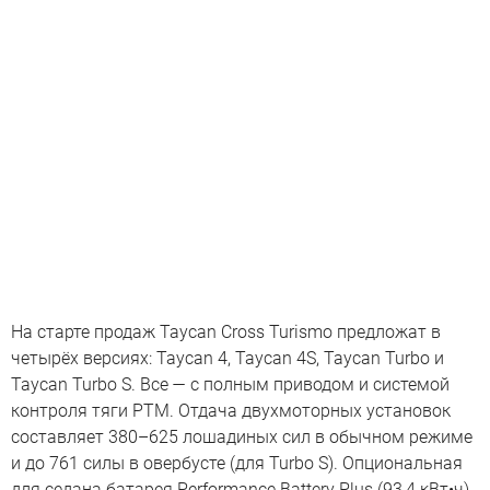
На старте продаж Taycan Cross Turismo предложат в
четырёх версиях: Taycan 4, Taycan 4S, Taycan Turbo и
Taycan Turbo S. Все — с полным приводом и системой
контроля тяги PTM. Отдача двухмоторных установок
составляет 380–625 лошадиных сил в обычном режиме
и до 761 силы в овербусте (для Turbo S). Опциональная
для седана батарея Performance Battery Plus (93,4 кВт•ч)