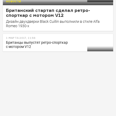
НОВОСТИ
ретрокупе
Британский стартап сделал ретро-
В Женеве показали четырехместный Eadon Green
спорткар с мотором V12
ZRR
Дизайн двухдверки Black Cuillin выполнили в стиле Alfa
Romeo 1930-х
1 МАРТА 2017, 11:56
Британцы выпустят ретро-спорткар
с мотором V12