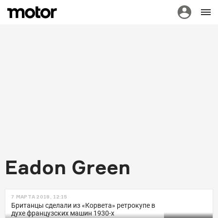
Eadon Green
НОВОСТИ
7 МАРТА 2018, 12:15
Британцы превратили
Британцы сделали из «Корвета» ретрокупе в
духе французских машин 1930-х
кабриолет Rolls-Royce Dawn в