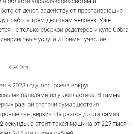
 в области управляющих систем и
аботают денег, задействуют простаивающие
дут работу трем десяткам человек. Уже
ется не только сборкой родстеров и купе Cobra
жиниринговые услуги и примет участие
© AC Cars
ая
в 2023 году, построена вокруг
есными панелями из углепластика. В гамме
ерки» разной степени сумасшествия
нинг Saab
итровые «четверки». На разгон до ста самая
2 секунды, а стоит такая машина от 225 тысяч
существует, это не значит, что она перестала
вует 24,8 миллиона рублей.