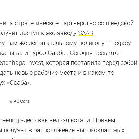
чила стратегическое партнерство со шведской
получит доступ к экс-заводу
SAAB
му там же испытательному полигону T Legacy
обкатывали турбо-Саабы. Сегодня весь этот
tenhaga Invest, которая поставила перед собой
здать новые рабочие места и в каком-то
ух «Сааба».
© AC Cars
neering здесь как нельзя кстати. Причем
цы получат в распоряжение высококлассных