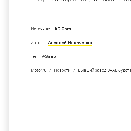
интересовать дизайнеров
AC Cars
Источник:
Алексей Носаченко
Автор:
#
Saab
Тег:
Motor.ru
/
Новости
/
Бывший завод SAAB будет 