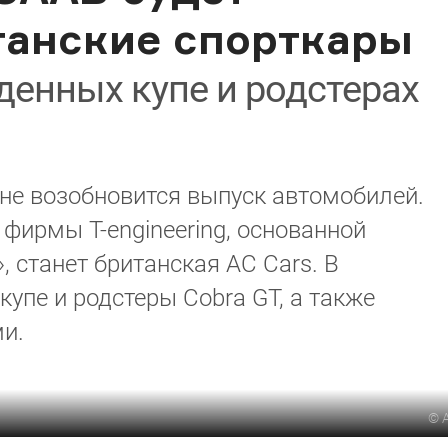
танские спорткары
денных купе и родстерах
не возобновится выпуск автомобилей.
ирмы T-engineering, основанной
станет британская AC Cars. В
купе и родстеры Cobra GT, а также
и.
©