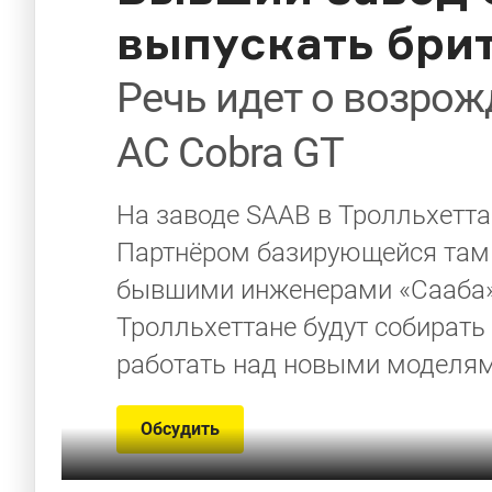
выпускать бри
Речь идет о возрож
AC Cobra GT
На заводе SAAB в Тролльхетта
Партнёром базирующейся там ф
бывшими инженерами «Сааба», 
Тролльхеттане будут собирать 
работать над новыми моделям
Обсудить