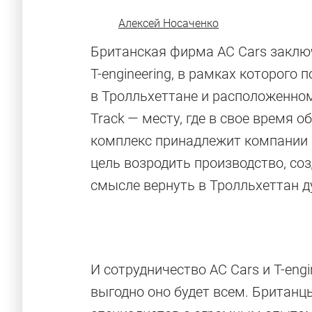
Алексей Носаченко
Британская фирма AC Cars заклю
T-engineering, в рамках которого 
в Тролльхеттане и расположенно
Track — месту, где в свое время 
комплекс принадлежит компании S
цель возродить производство, со
смысле вернуть в Тролльхеттан д
И сотрудничество AC Cars и T-engi
выгодно оно будет всем. Британ