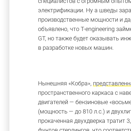
специалистов с огромным опытом
электрификации. Ну а шведы зар
производственные мощности и да
объявлено, что T-engineering займ
GT, но также будет оказывать ин
в разработке новых машин.
Нынешняя «Кобра»,
представленн
пространственного каркаса с нав
двигателей — бензиновые «восьм
Безумный тю
(мощность — до 810 л.с.) и двухл
прокаченная двухдверка тратит 3,
Если знаменитая шведская марка больше не 
фунтов стерлингов, что соответст