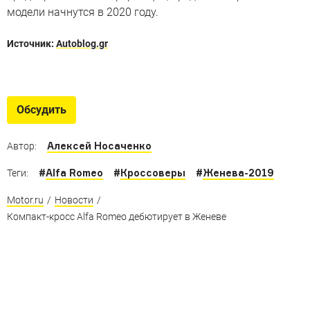
модели начнутся в 2020 году.
Источник:
Autoblog.gr
Кроссовер Alfa Romeo
Все, что нужно знать о первом кроссовере Alfa Romeo
Обсудить
Алексей Носаченко
Автор:
#
Alfa Romeo
#
Кроссоверы
#
Женева-2019
Теги:
Motor.ru
/
Новости
/
Компакт-кросс Alfa Romeo дебютирует в Женеве