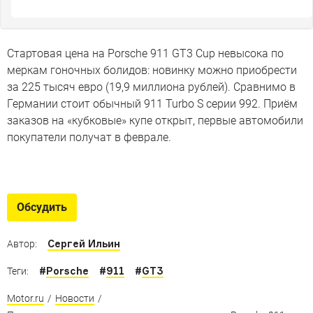
Стартовая цена на Porsche 911 GT3 Cup невысока по
меркам гоночных болидов: новинку можно приобрести
за 225 тысяч евро (19,9 миллиона рублей). Сравнимо в
Германии стоит обычный 911 Turbo S серии 992. Приём
заказов на «кубковые» купе открыт, первые автомобили
покупатели получат в феврале.
«Полный фарш»: самолет как
опция к Porsche 911
Обсудить
Парный набор для тех, кто любит быстро ездить и
летать
Сергей Ильин
Автор:
#
Porsche
#
911
#
GT3
Теги:
Motor.ru
/
Новости
/