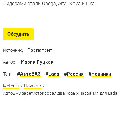
Лидерами стали Onega, Alta, Slava и Lika.
Растянуты для Китая
Длинные машины для крупнейшего в мире рынка
Обсудить
Роспатент
Источник:
Мария Руцкая
Автор:
#
АвтоВАЗ
#
Lada
#
Россия
#
Новинки
Теги:
Motor.ru
/
Новости
/
АвтоВАЗ зарегистрировал два новых названия для Lada