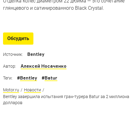
Отделка колес диаметром 22 дюйма — это сочетание
глянцевого и сатинированного Black Crystal.
Лучшие Bentley за 100 лет
От легендарных спорткаров до ультрароскошных купе
Обсудить
по цене самолета
Bentley
Источник:
Алексей Носаченко
Автор:
#
Bentley
#
Batur
Теги:
Motor.ru
/
Новости
/
Bentley завершила испытания гран-турера Batur за 2 миллиона
долларов