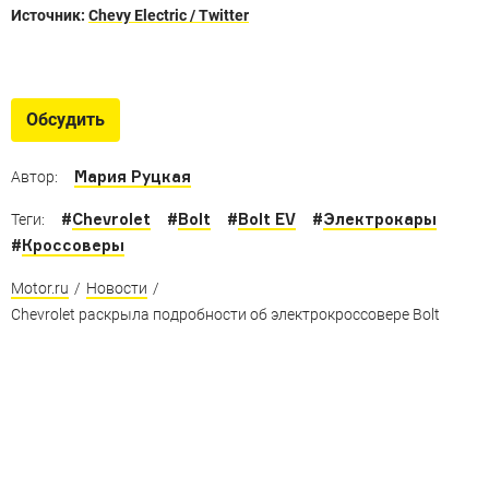
Источник:
Chevy Electric / Twitter
Машины без водителя
Автономные автомобили Ford, BMW, Nissan
Обсудить
и не только
Мария Руцкая
Автор:
#
Chevrolet
#
Bolt
#
Bolt EV
#
Электрокары
Теги:
#
Кроссоверы
Motor.ru
/
Новости
/
Chevrolet раскрыла подробности об электрокроссовере Bolt