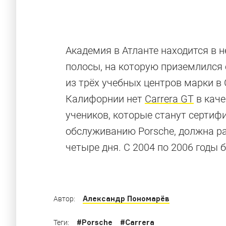
Академия в Атланте находится в 
полосы, на которую приземлился 
Самые мощны
из трёх учебных центров марки в
Калифорнии нет
Carrera GT
в каче
мире
учеников, которые станут серти
обслуживанию Porsche, должна раз
четыре дня. С 2004 по 2006 годы
Гипермощные версии Porsche, рядом с кото
Александр Пономарёв
Автор:
#
Porsche
#
Carrera
Теги: