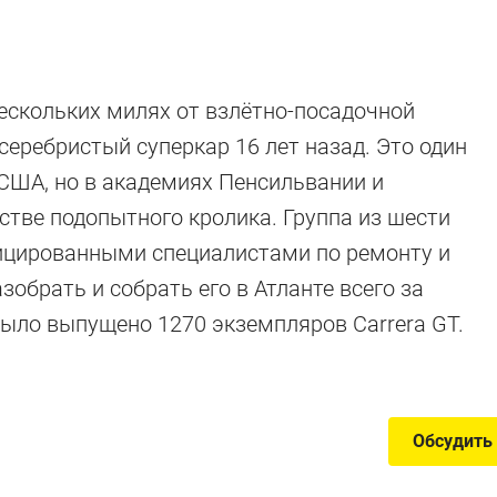
нескольких милях от взлётно-посадочной
серебристый суперкар 16 лет назад. Это один
е Porsche в
 США, но в академиях Пенсильвании и
стве подопытного кролика. Группа из шести
фицированными специалистами по ремонту и
обрать и собрать его в Атланте всего за
 было выпущено 1270 экземпляров Carrera GT.
рыми 911 Turbo S выглядит овощем
Обсудить