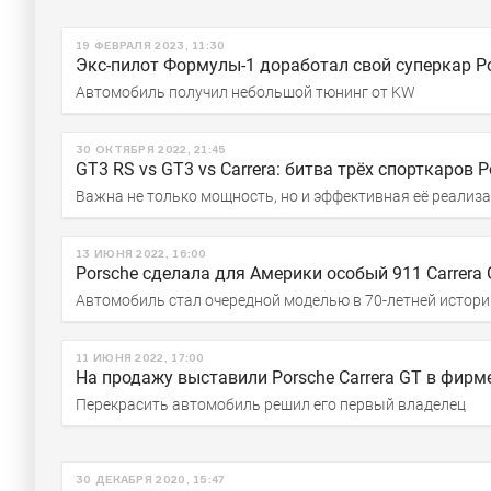
19 ФЕВРАЛЯ 2023, 11:30
Экс-пилот Формулы-1 доработал свой суперкар Po
Автомобиль получил небольшой тюнинг от KW
30 ОКТЯБРЯ 2022, 21:45
GT3 RS vs GT3 vs Carrera: битва трёх спорткаров P
Важна не только мощность, но и эффективная её реализ
13 ИЮНЯ 2022, 16:00
Porsche сделала для Америки особый 911 Carrera G
Автомобиль стал очередной моделью в 70-летней истори
11 ИЮНЯ 2022, 17:00
На продажу выставили Porsche Carrera GT в фирме
Перекрасить автомобиль решил его первый владелец
30 ДЕКАБРЯ 2020, 15:47