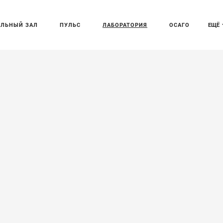
АЛЬНЫЙ ЗАЛ
ПУЛЬС
ЛАБОРАТОРИЯ
ОСАГО
ЕЩЁ
i замаскировал
редчайший
sche Carrera GT