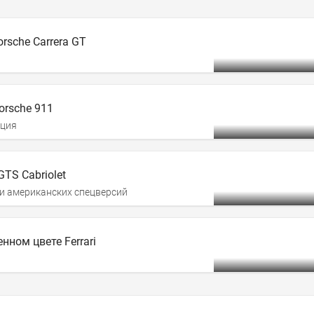
rsche Carrera GT
orsche 911
ация
TS Cabriolet
и американских спецверсий
нном цвете Ferrari