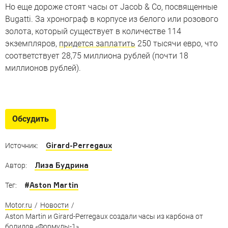
Но еще дороже стоят часы от Jacob & Co, посвященные
Bugatti. За хронограф в корпусе из белого или розового
золота, который существует в количестве 114
экземпляров,
придется заплатить
250 тысячи евро, что
соответствует 28,75 миллиона рублей (почти 18
миллионов рублей).
Часы для тех, кто любит
автомобили
Обсудить
На что потратить отложенные во время карантина
деньги, если вы настоящий петролхэд
Girard-Perregaux
Источник:
Лиза Будрина
Автор:
#
Aston Martin
Тег:
Motor.ru
/
Новости
/
Aston Martin и Girard-Perregaux создали часы из карбона от
болидов «Формулы-1»