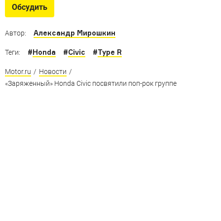
Десять самых мощных автомобилей с передним
Обсудить
приводом
Александр Мирошкин
Автор:
#
Honda
#
Civic
#
Type R
Теги:
Motor.ru
/
Новости
/
«Заряженный» Honda Civic посвятили поп-рок группе