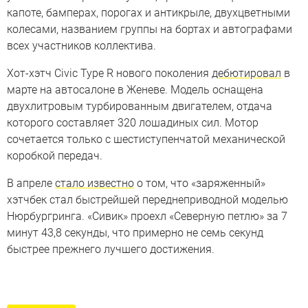
капоте, бамперах, порогах и антикрыле, двухцветными
колесами, названием группы на бортах и автографами
всех участников коллектива.
Хот-хэтч Civic Type R нового поколения
дебютировал
в
марте на автосалоне в Женеве. Модель оснащена
двухлитровым турбированным двигателем, отдача
которого составляет 320 лошадиных сил. Мотор
сочетается только с шестиступенчатой механической
коробкой передач.
В апреле
стало известно
о том, что «заряженный»
хэтчбек стал быстрейшей переднеприводной моделью
Нюрбургринга. «Сивик» проехл «Северную петлю» за 7
минут 43,8 секунды, что примерно не семь секунд
быстрее прежнего лучшего достижения.
Переднеприводные монстры