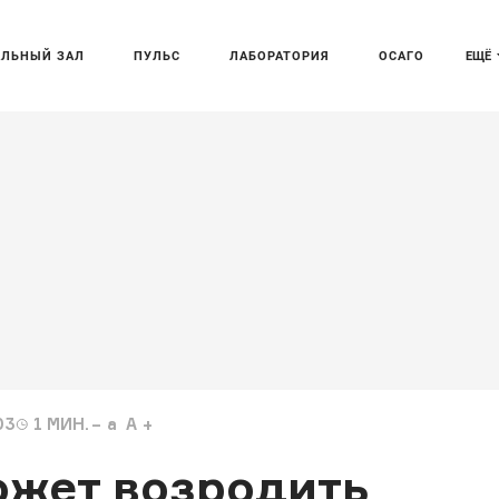
АЛЬНЫЙ ЗАЛ
ПУЛЬС
ЛАБОРАТОРИЯ
ОСАГО
ЕЩЁ
03
1
МИН.
a
A
ожет возродить