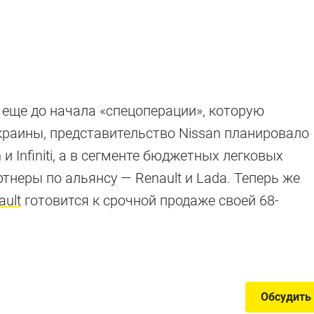
 еще до начала «спецоперации», которую
краины, представительство Nissan планировало
и Infiniti, а в сегменте бюджетных легковых
звучало гордо
неры по альянсу — Renault и Lada. Теперь же
ault
готовится к срочной продаже своей 68-
наем его лучшие времена
Обсудить