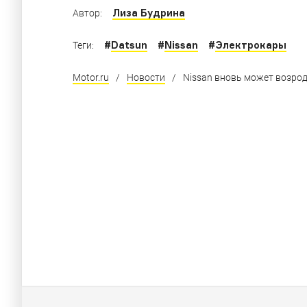
Лиза Будрина
Автор:
#
Datsun
#
Nissan
#
Электрокары
Теги:
Motor.ru
/
Новости
/
Nissan вновь может возрод