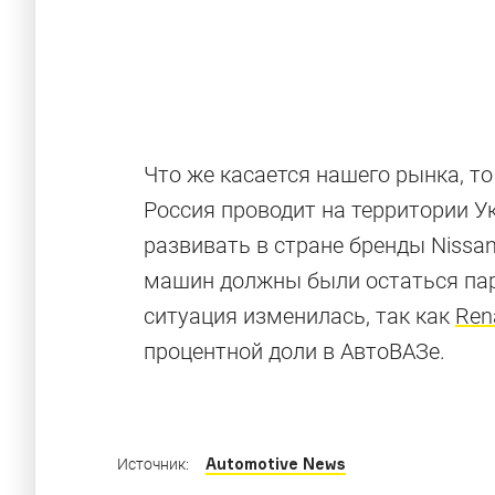
Что же касается нашего рынка, то
Россия проводит на территории У
развивать в стране бренды Nissan 
Datsun: это 
машин должны были остаться парт
ситуация изменилась, так как
Ren
процентной доли в АвтоВАЗе.
Прощаемся с японским брендом — и вспоми
Automotive News
Источник: