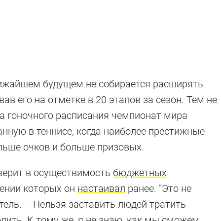
ближайшем будущем не собирается расширять
в его на отметке в 20 этапов за сезон. Тем не
та гоночного расписания чемпионат мира
анную в теннисе, когда наиболее престижные
льше очков и больше призовых.
 верит в осуществимость
бюджетных
дении которых он
настаивал
ранее. "Это не
тель. – Нельзя заставить людей тратить
лить. К тому же, я не знаю, как мы сможем