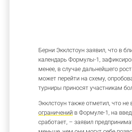
Берни Экклстоун заявил, что в 
календарь Формулы-1, зафиксирова
менее, в случае дальнейшего рос
может перейти на схему, опробов
турниры приносят участникам бо
Экклстоун также отметил, что не
ограничений
в Формуле-1, на вве
сработает, – заявил предпринима
меньше, чем они могут себе позво