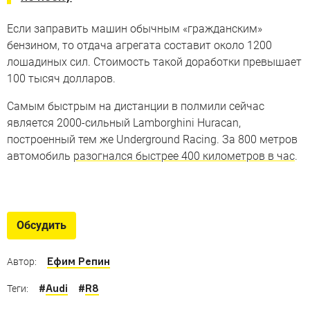
Если заправить машин обычным «гражданским»
бензином, то отдача агрегата составит около 1200
лошадиных сил. Стоимость такой доработки превышает
100 тысяч долларов.
Самым быстрым на дистанции в полмили сейчас
является 2000-сильный Lamborghini Huracаn,
построенный тем же Underground Racing. За 800 метров
автомобиль
разогнался быстрее 400 километров в час
.
Советские дрэгстеры
Шесть автомобилей для заездов на ускорение,
Обсудить
построенных в СССР
Ефим Репин
Автор:
#
Audi
#
R8
Теги: