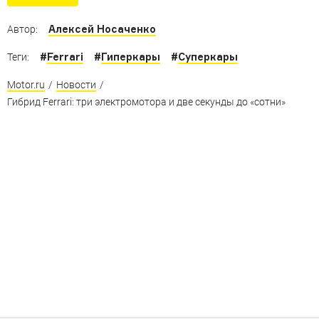
построил самый быстрый дорожный автомобиль, но у
него оказалась куча конкурентов
Алексей Носаченко
Автор:
#
Ferrari
#
Гиперкары
#
Суперкары
Теги:
Motor.ru
/
Новости
/
Гибрид Ferrari: три электромотора и две секунды до «сотни»