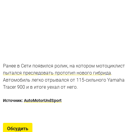
Ранее в Сети появился ролик, на котором мотоциклист
пытался преследовать прототип нового гибрида
.
Автомобиль легко отрывался от 115-сильного Yamaha
Tracer 900 и в итоге уехал от него.
Источник:
AutoMotorUndSport
Самые быстрые гиперкары
Машины с максималкой выше 400 км/ч. McLaren
Обсудить