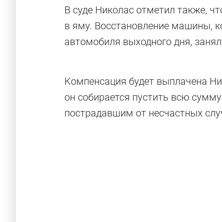
Атмосфера И
В суде Николас отметил также, ч
в яму. Восстановление машины, к
автомобиля выходного дня, занял
Фотографии суперкара Ferrari 488 GTB
Компенсация будет выплачена Ник
он собирается пустить всю сумму
пострадавшим от несчастных слу