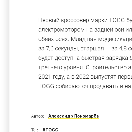
Первый кроссовер марки TOGG буд
электромотором на задней оси ил
обеих осях. Младшая модификаци
за 7,6 секунды, старшая — за 4,8 
будет доступна быстрая зарядка 
Отвезу за 50
третьего уровня. Строительство 
2021 году, а в 2022 выпустят пе
TOGG собираются продавать и на 
Электрические автомобили с самым больши
Александр Пономарёв
Автор:
#
TOGG
Тег: