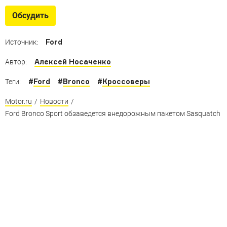
Самое главное о возрожденном внедорожнике
Обсудить
Ford
Источник:
Алексей Носаченко
Автор:
#
Ford
#
Bronco
#
Кроссоверы
Теги:
Motor.ru
/
Новости
/
Ford Bronco Sport обзаведется внедорожным пакетом Sasquatch