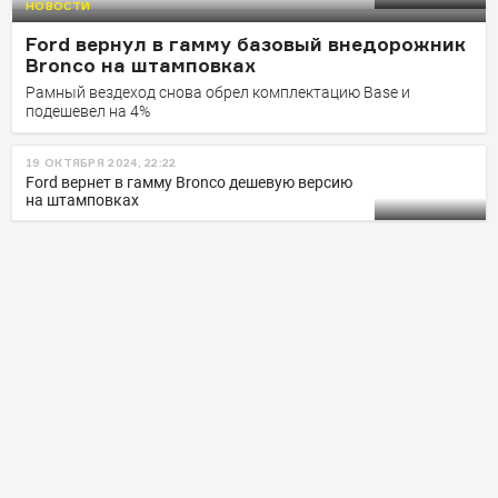
НОВОСТИ
Raptor
Ford вернул в гамму базовый внедорожник
Дисконт предложили в последний момент, и на то
Bronco на штамповках
есть причины
Рамный вездеход снова обрел комплектацию Base и
подешевел на 4%
19 ОКТЯБРЯ 2024, 22:22
Ford вернет в гамму Bronco дешевую версию
на штамповках