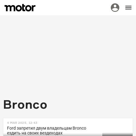
Bronco
НОВОСТИ
4 МАЯ 2025, 12:43
Ford резко снизил цены
Ford запретил двум владельцам Bronco
ездить на своих вездеходах
супервнедорожников Bronco