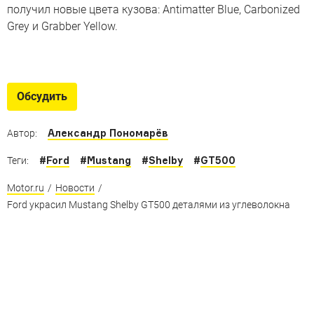
получил новые цвета кузова: Antimatter Blue, Carbonized
Grey и Grabber Yellow.
Эволюция масл-каров
Как изменились самые мускулистые автомобили за 50
Обсудить
лет
Александр Пономарёв
Автор:
#
Ford
#
Mustang
#
Shelby
#
GT500
Теги:
Motor.ru
/
Новости
/
Ford украсил Mustang Shelby GT500 деталями из углеволокна